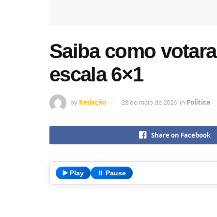
Saiba como votar
escala 6×1
by
Redação
28 de maio de 2026
in
Política
Share on Facebook
▶️ Play
⏸️ Pause