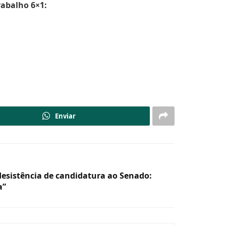
rabalho 6×1:
Enviar
desistência de candidatura ao Senado:
a”