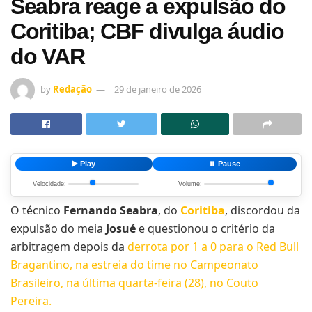
Seabra reage a expulsão do
Coritiba; CBF divulga áudio
do VAR
by
Redação
29 de janeiro de 2026
▶️ Play
⏸️ Pause
Velocidade:
Volume:
O técnico
Fernando Seabra
, do
Coritiba
, discordou da
expulsão do meia
Josué
e questionou o critério da
arbitragem depois da
derrota por 1 a 0 para o Red Bull
Bragantino, na estreia do time no Campeonato
Brasileiro, na última quarta-feira (28), no Couto
Pereira.