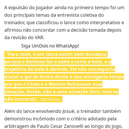
A expulsão do jogador ainda no primeiro tempo foi um
dos principais temas da entrevista coletiva do
treinador, que classificou o lance como interpretativo e
afirmou não concordar com a decisão tomada depois
da revisão do VAR.
Siga UmDois no WhatsApp!
“Para mim, é um lance assim bem duvidoso,
porque o Barbosa faz o salto e corta a bola, e a
trajetória da bola é abrindo. Ele não conseguiria
atacar o gol de forma direta e isso entregaria tempo
pra que o Cóser e o Maicon fechassem essa
situação. Então, não é uma situação fácil, mas eu
não concordo”,
declarou.
Além do lance envolvendo Josué, o treinador também
demonstrou incômodo com o critério adotado pela
arbitragem de Paulo Cesar Zanovelli ao longo do jogo,