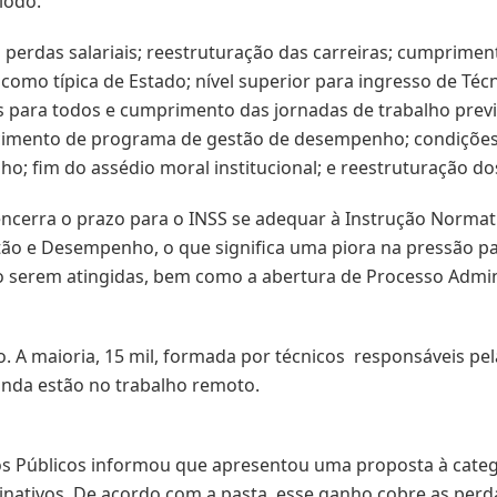
íodo.
 perdas salariais; reestruturação das carreiras; cumprimen
como típica de Estado; nível superior para ingresso de Téc
as para todos e cumprimento das jornadas de trabalho prev
cimento de programa de gestão de desempenho; condições d
; fim do assédio moral institucional; e reestruturação dos
ncerra o prazo para o INSS se adequar à Instrução Normati
o e Desempenho, o que significa uma piora na pressão pa
 serem atingidas, bem como a abertura de Processo Adminis
. A maioria, 15 mil, formada por técnicos responsáveis pela
ainda estão no trabalho remoto.
ços Públicos informou que apresentou uma proposta à cat
 inativos. De acordo com a pasta, esse ganho cobre as perda