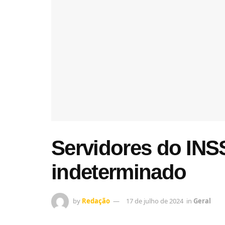
Servidores do INS
indeterminado
by
Redação
17 de julho de 2024
in
Geral