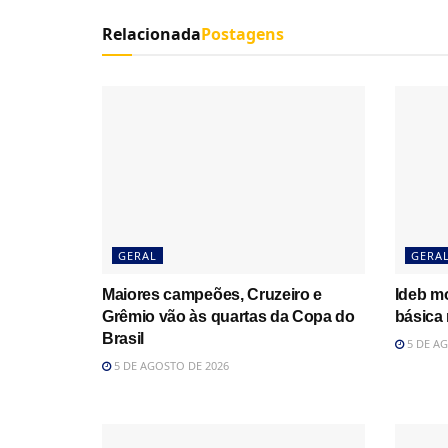
Relacionada
Postagens
GERAL
GERA
Maiores campeões, Cruzeiro e
Ideb m
Grêmio vão às quartas da Copa do
básica 
Brasil
5 DE AG
5 DE AGOSTO DE 2026