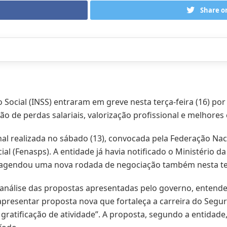
Share o
o Social (INSS) entraram em greve nesta terça-feira (16) po
o de perdas salariais, valorização profissional e melhores
nal realizada no sábado (13), convocada pela Federação Na
cial (Fenasps). A entidade já havia notificado o Ministério 
ta agendou uma nova rodada de negociação também nesta ter
análise das propostas apresentadas pelo governo, entend
 apresentar proposta nova que fortaleça a carreira do Segu
de gratificação de atividade”. A proposta, segundo a entidad