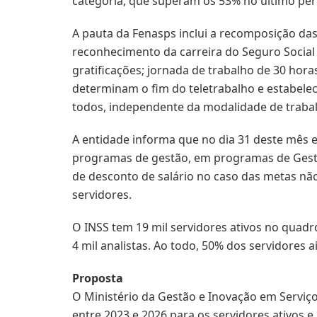
categoria, que superam os 53% no último per
A pauta da Fenasps inclui a recomposição das
reconhecimento da carreira do Seguro Social 
gratificações; jornada de trabalho de 30 hor
determinam o fim do teletrabalho e estabele
todos, independente da modalidade de trabalho
A entidade informa que no dia 31 deste mês e
programas de gestão, em programas de Gestã
de desconto de salário no caso das metas não
servidores.
O INSS tem 19 mil servidores ativos no quadro
4 mil analistas. Ao todo, 50% dos servidores 
Proposta
O Ministério da Gestão e Inovação em Servi
entre 2023 e 2026 para os servidores ativos e