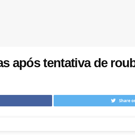
sas após tentativa de r
Share o