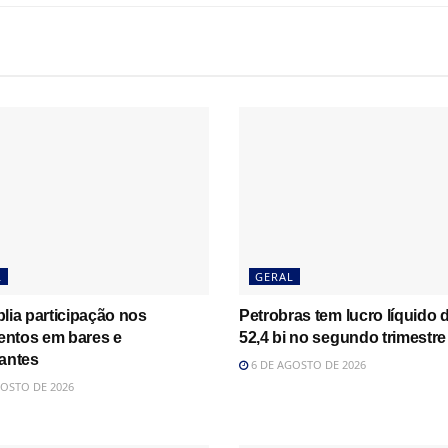
L
GERAL
lia participação nos
Petrobras tem lucro líquido 
ntos em bares e
52,4 bi no segundo trimestre
rantes
6 DE AGOSTO DE 2026
OSTO DE 2026