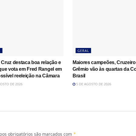
L
GERAL
 Cruz destaca boa relação e
Maiores campeões, Cruzeiro
 que vota em Fred Rangel em
Grêmio vão às quartas da C
ssível reeleição na Câmara
Brasil
OSTO DE 2026
5 DE AGOSTO DE 2026
os obrigatórios são marcados com
*