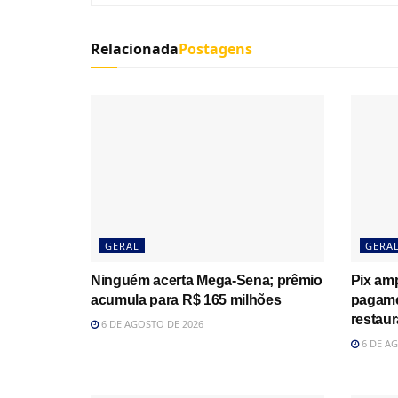
Relacionada
Postagens
GERAL
GERA
Ninguém acerta Mega-Sena; prêmio
Pix amp
acumula para R$ 165 milhões
pagame
restau
6 DE AGOSTO DE 2026
6 DE AG