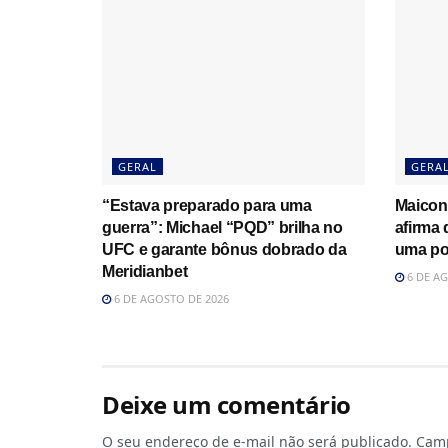
GERAL
GERA
“Estava preparado para uma
Maicon
guerra”: Michael “PQD” brilha no
afirma
UFC e garante bônus dobrado da
uma po
Meridianbet
6 DE AG
6 DE AGOSTO DE 2026
Deixe um comentário
O seu endereço de e-mail não será publicado.
Camp