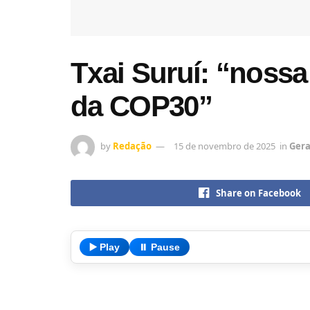
Txai Suruí: “nossa
da COP30”
by
Redação
15 de novembro de 2025
in
Gera
Share on Facebook
▶️ Play
⏸️ Pause