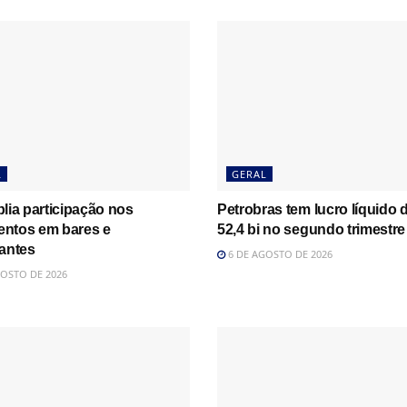
L
GERAL
lia participação nos
Petrobras tem lucro líquido 
ntos em bares e
52,4 bi no segundo trimestre
rantes
6 DE AGOSTO DE 2026
OSTO DE 2026