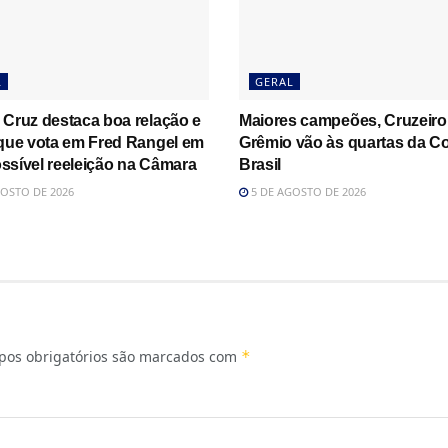
L
GERAL
 Cruz destaca boa relação e
Maiores campeões, Cruzeiro
 que vota em Fred Rangel em
Grêmio vão às quartas da C
ssível reeleição na Câmara
Brasil
OSTO DE 2026
5 DE AGOSTO DE 2026
os obrigatórios são marcados com
*