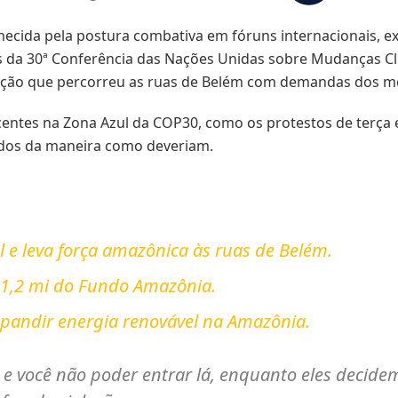
onhecida pela postura combativa em fóruns internacionais, e
is da 30ª Conferência das Nações Unidas sobre Mudanças Cl
tação que percorreu as ruas de Belém com demandas dos mo
centes na Zona Azul da COP30, como os protestos de terça e
ados da maneira como deveriam.
 e leva força amazônica às ruas de Belém.
 81,2 mi do Fundo Amazônia.
xpandir energia renovável na Amazônia.
e você não poder entrar lá, enquanto eles decide