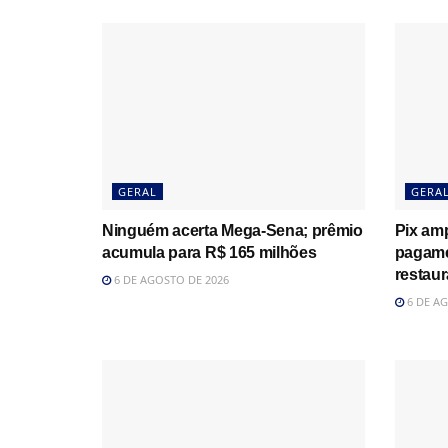
GERAL
GERA
Ninguém acerta Mega-Sena; prêmio
Pix amp
acumula para R$ 165 milhões
pagame
restau
6 DE AGOSTO DE 2026
6 DE AG