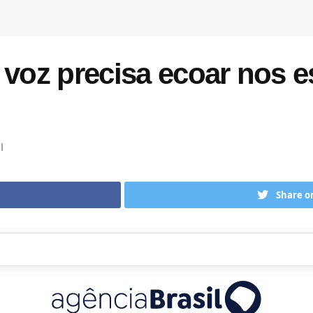
 voz precisa ecoar nos 
l
Share o