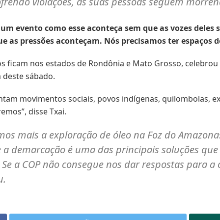
frendo violações, as suas pessoas seguem morrend
 um evento como esse aconteça sem que as vozes deles s
ue as pressões aconteçam. Nós precisamos ter espaços 
órios ficam nos estados de Rondônia e Mato Grosso, celebro
a deste sábado.
am movimentos sociais, povos indígenas, quilombolas, extr
mos”, disse Txai.
s mais a exploração de óleo na Foz do Amazonas 
e a demarcação é uma das principais soluções qu
Se a COP não consegue nos dar respostas para a c
u.