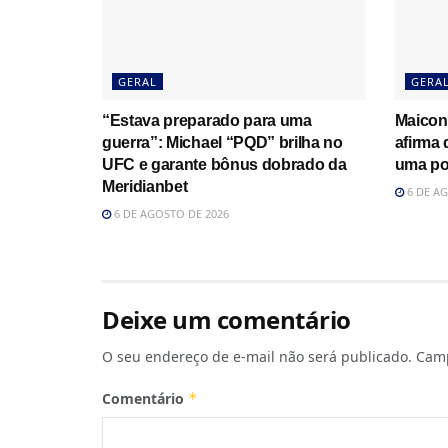
GERAL
GERA
“Estava preparado para uma
Maicon
guerra”: Michael “PQD” brilha no
afirma
UFC e garante bônus dobrado da
uma po
Meridianbet
6 DE AG
6 DE AGOSTO DE 2026
Deixe um comentário
O seu endereço de e-mail não será publicado.
Camp
Comentário
*