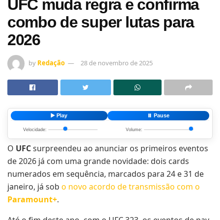
UFC muda regra e confirma
combo de super lutas para
2026
by
Redação
28 de novembro de 2025
▶️ Play
⏸️ Pause
Velocidade:
Volume:
O
UFC
surpreendeu ao anunciar os primeiros eventos
de 2026 já com uma grande novidade: dois cards
numerados em sequência, marcados para 24 e 31 de
janeiro, já sob
o novo acordo de transmissão com o
Paramount+
.
Até o fim deste ano, com o UFC 323, os eventos de pay-