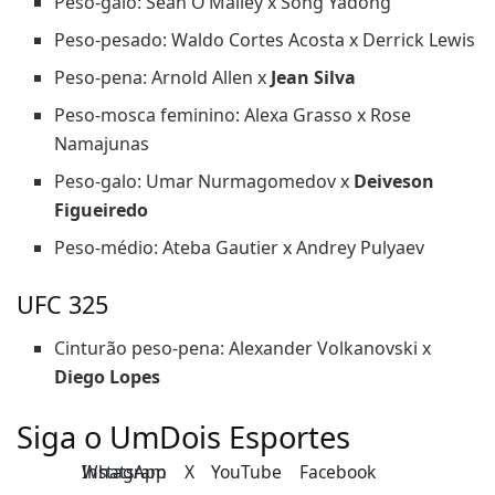
Peso-galo: Sean O’Malley x Song Yadong
Peso-pesado: Waldo Cortes Acosta x Derrick Lewis
Peso-pena: Arnold Allen x
Jean Silva
Peso-mosca feminino: Alexa Grasso x Rose
Namajunas
Peso-galo: Umar Nurmagomedov x
Deiveson
Figueiredo
Peso-médio: Ateba Gautier x Andrey Pulyaev
UFC 325
Cinturão peso-pena: Alexander Volkanovski x
Diego Lopes
Siga o UmDois Esportes
Instagram
WhatsApp
X
YouTube
Facebook