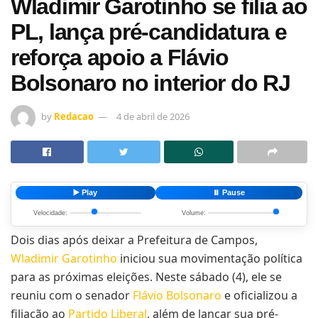
Wladimir Garotinho se filia ao
PL, lança pré-candidatura e
reforça apoio a Flávio
Bolsonaro no interior do RJ
by
Redacao
4 de abril de 2026
▶️ Play
⏸️ Pause
Velocidade:
Volume:
Dois dias após deixar a Prefeitura de Campos,
Wladimir Garotinho
iniciou sua movimentação política
para as próximas eleições. Neste sábado (4), ele se
reuniu com o senador
Flávio Bolsonaro
e oficializou a
filiação ao
Partido Liberal
, além de lançar sua pré-