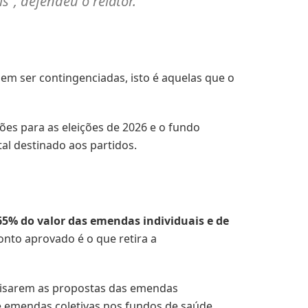
”, defendeu o relator.
em ser contingenciadas, isto é aquelas que o
ões para as eleições de 2026 e o fundo
al destinado aos partidos.
5% do valor das emendas individuais e de
nto aprovado é o que retira a
alisarem as propostas das emendas
de emendas coletivas nos fundos de saúde