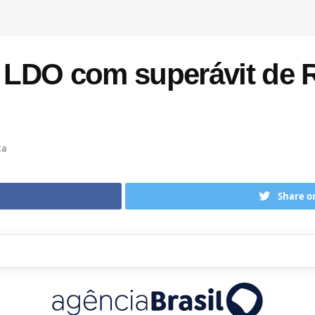
LDO com superávit de R
ca
Share o