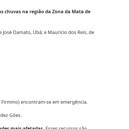
elas chuvas na região da Zona da Mata de
e José Damato, Ubá; e Maurício dos Reis, de
r Firmino) encontram-se em emergência.
ldez Góes.
dades mais afetadas.
Esses recursos são