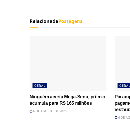
Relacionada
Postagens
GERAL
GERA
Ninguém acerta Mega-Sena; prêmio
Pix amp
acumula para R$ 165 milhões
pagame
restau
6 DE AGOSTO DE 2026
6 DE AG