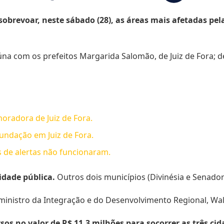
 sobrevoar, neste sábado (28), as áreas mais afetadas p
na com os prefeitos Margarida Salomão, de Juiz de Fora; d
moradora de Juiz de Fora.
inundação em Juiz de Fora.
as de alertas não funcionaram.
idade pública.
Outros dois municípios (Divinésia e Senado
ministro da Integração e do Desenvolvimento Regional, Wa
os no valor de R$ 11,3 milhões para socorrer as três ci