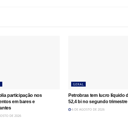
L
GERAL
lia participação nos
Petrobras tem lucro líquido 
ntos em bares e
52,4 bi no segundo trimestre
rantes
6 DE AGOSTO DE 2026
OSTO DE 2026