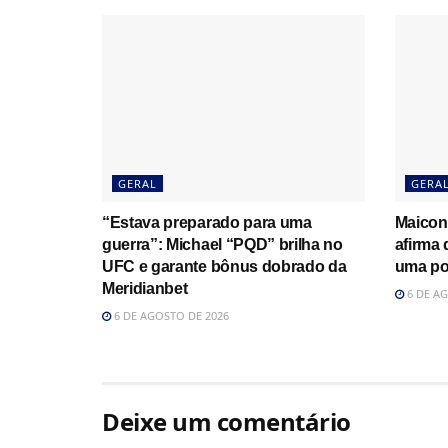
GERAL
GERA
“Estava preparado para uma
Maicon
guerra”: Michael “PQD” brilha no
afirma
UFC e garante bônus dobrado da
uma po
Meridianbet
6 DE AG
6 DE AGOSTO DE 2026
Deixe um comentário