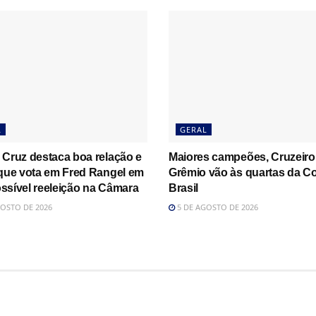
L
GERAL
 Cruz destaca boa relação e
Maiores campeões, Cruzeiro
 que vota em Fred Rangel em
Grêmio vão às quartas da C
ssível reeleição na Câmara
Brasil
OSTO DE 2026
5 DE AGOSTO DE 2026