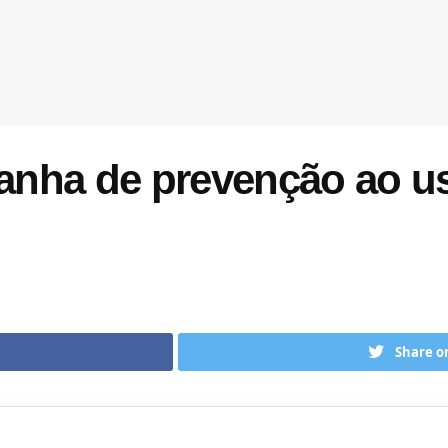
nha de prevenção ao us
Share o