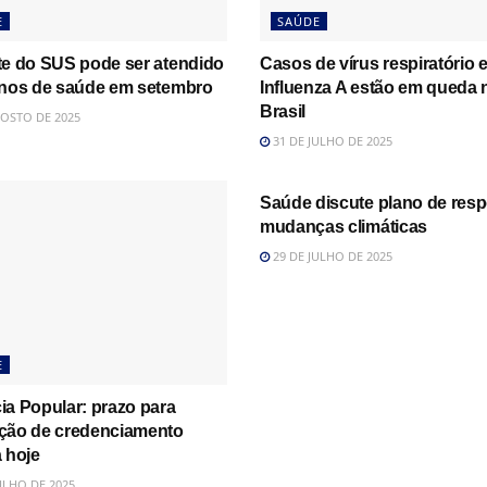
E
SAÚDE
te do SUS pode ser atendido
Casos de vírus respiratório 
anos de saúde em setembro
Influenza A estão em queda 
Brasil
OSTO DE 2025
31 DE JULHO DE 2025
SAÚDE
Saúde discute plano de resp
mudanças climáticas
29 DE JULHO DE 2025
E
ia Popular: prazo para
ção de credenciamento
 hoje
ULHO DE 2025