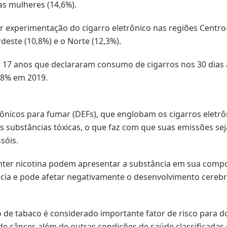
as mulheres (14,6%).
ior experimentação do cigarro eletrônico nas regiões Centro-
este (10,8%) e o Norte (12,3%).
17 anos que declararam consumo de cigarros nos 30 dias a
,8% em 2019.
trônicos para fumar (DEFs), que englobam os cigarros eletr
as substâncias tóxicas, o que faz com que suas emissões se
sóis.
er nicotina podem apresentar a substância em sua compos
ncia e pode afetar negativamente o desenvolvimento cerebr
de tabaco é considerado importante fator de risco para do
de câncer, além de outras condições de saúde classificadas 