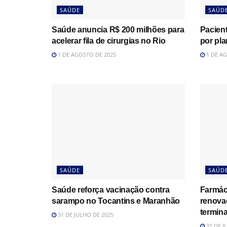
SAÚDE
SAÚD
Saúde anuncia R$ 200 milhões para
Pacien
acelerar fila de cirurgias no Rio
por pl
1 DE AGOSTO DE 2025
1 DE AG
SAÚDE
SAÚD
Saúde reforça vacinação contra
Farmác
sarampo no Tocantins e Maranhão
renova
termina
31 DE JULHO DE 2025
31 DE J