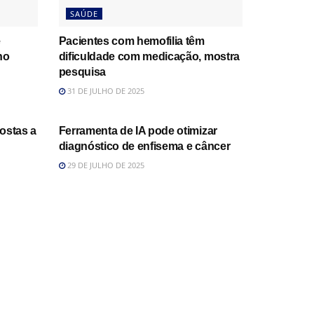
SAÚDE
e
Pacientes com hemofilia têm
no
dificuldade com medicação, mostra
pesquisa
31 DE JULHO DE 2025
SAÚDE
ostas a
Ferramenta de IA pode otimizar
diagnóstico de enfisema e câncer
29 DE JULHO DE 2025